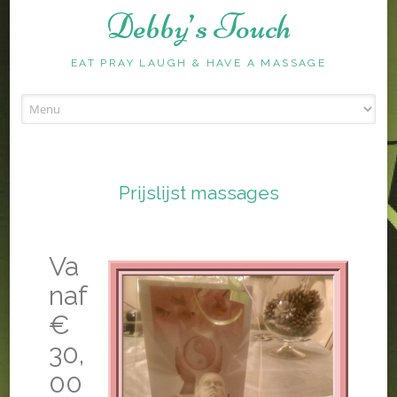
Debby’s Touch
EAT PRAY LAUGH & HAVE A MASSAGE
Skip
to
content
Prijslijst massages
Va
naf
€
30,
00