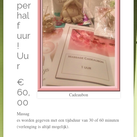
per
hal
f
uur
!
Uu
r
€
60,
Cadeaubon
00
Massag
es worden gegeven met een tijdsduur van 30 of 60 minuten
(verlenging is altijd mogelijk).